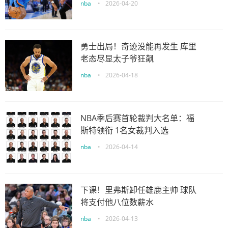
nba
•
2026-04-20
勇士出局！奇迹没能再发生 库里
老态尽显太子爷狂飙
nba
•
2026-04-18
NBA季后赛首轮裁判大名单：福
斯特领衔 1名女裁判入选
nba
•
2026-04-14
下课！里弗斯卸任雄鹿主帅 球队
将支付他八位数薪水
nba
•
2026-04-13