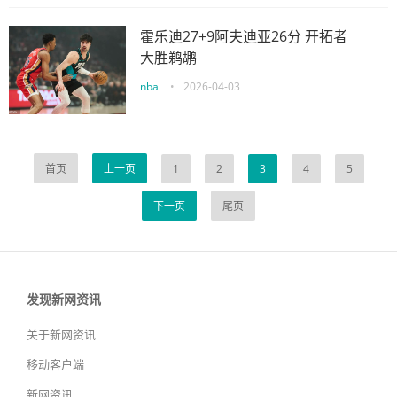
霍乐迪27+9阿夫迪亚26分 开拓者
大胜鹈鹕
nba
•
2026-04-03
首页
上一页
1
2
3
4
5
下一页
尾页
发现新网资讯
关于新网资讯
移动客户端
新网资讯