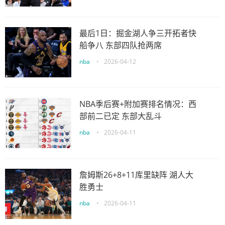
最后1日：掘金湖人争三开拓者快
船争八 东部四队抢两席
nba
•
2026-04-12
NBA季后赛+附加赛排名情况：西
部前二已定 东部大乱斗
nba
•
2026-04-11
詹姆斯26+8+11库里缺阵 湖人大
胜勇士
nba
•
2026-04-11