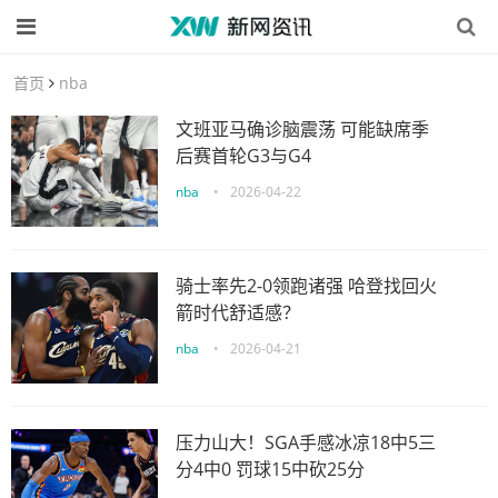
首页
nba
文班亚马确诊脑震荡 可能缺席季
后赛首轮G3与G4
nba
•
2026-04-22
骑士率先2-0领跑诸强 哈登找回火
箭时代舒适感？
nba
•
2026-04-21
压力山大！SGA手感冰凉18中5三
分4中0 罚球15中砍25分