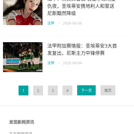
仇夜，圣埃蒂安携地利人和誓送
尼斯黯然降级
法甲
•
2026-06-06
法甲附加赛情报：圣埃蒂安3大首
发复出，尼斯主力中锋停赛
法甲
•
2026-06-04
1
2
3
4
下一页
尾页
发现新网资讯
关于新网资讯