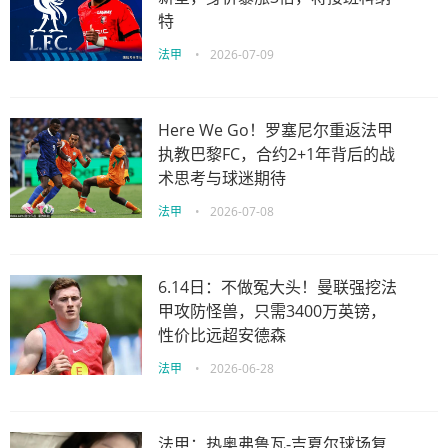
特
法甲
•
2026-07-09
Here We Go！罗塞尼尔重返法甲
执教巴黎FC，合约2+1年背后的战
术思考与球迷期待
法甲
•
2026-07-08
6.14日：不做冤大头！曼联强挖法
甲攻防怪兽，只需3400万英镑，
性价比远超安德森
法甲
•
2026-06-28
法甲：热奥弗鲁瓦-吉夏尔球场复