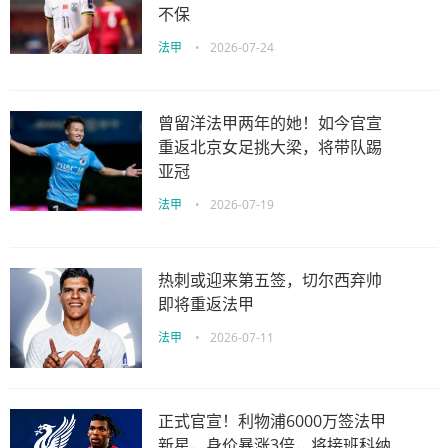
不保
法甲
•
2026-07-24
曾留洋法甲两年的她！如今官宣
重返北京女足挑大梁，将带队踢
亚冠
法甲
•
2026-07-19
热刺或迎来第五签，切尔西弃帅
即将重返法甲
法甲
•
2026-07-11
正式官宣！利物浦6000万签法甲
新星，身价暴涨3倍，将接班科纳