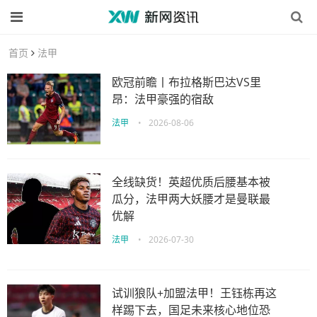
首页
法甲
欧冠前瞻丨布拉格斯巴达VS里
昂：法甲豪强的宿敌
法甲
•
2026-08-06
全线缺货！英超优质后腰基本被
瓜分，法甲两大妖腰才是曼联最
优解
法甲
•
2026-07-30
试训狼队+加盟法甲！王钰栋再这
样踢下去，国足未来核心地位恐