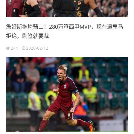
詹姆斯拖垮骑士！280万签西甲MVP，现在遭皇马
拒绝，刚签就要裁
244
2026-02-12