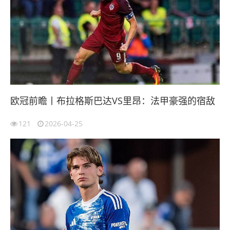
欧冠前瞻丨布拉格斯巴达VS里昂：法甲豪强的宿敌
121
2026-04-25