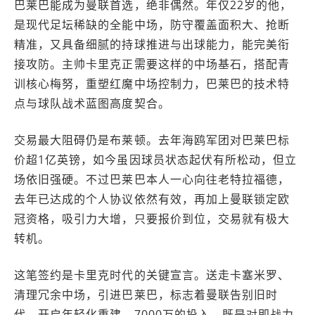
巴莱巴能成为曼联首选，绝非偶然。年仅22岁的他，
是现代足坛稀缺的全能中场，防守覆盖面积大、抢断
精准，又具备细腻的持球推进与出球能力，能完美衔
接攻防。主帅卡里克正需要这样的中场基石，搭配青
训核心梅努，重塑红魔中场控制力，巴莱巴的技术特
点与球队战术蓝图高度契合。
交易最大阻碍仍是布莱顿。去年海鸥军团对巴莱巴标
价超1亿英镑，如今虽因球员状态起伏有所松动，但立
场依旧强硬。不过巴莱巴本人一心向往老特拉福德，
去年已达成的个人协议依然有效，再加上曼联锁定欧
冠资格，吸引力大增，只要报价到位，交易就有极大
转机。
这笔签约是卡里克时代的关键宣言。送走卡塞米罗、
清理冗余中场，引进巴莱巴，标志着曼联告别旧时
代、开启年轻化重建。7000万的投入，既是对即战力