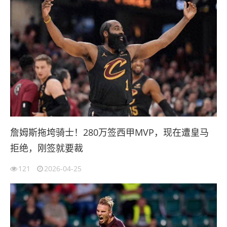
詹姆斯拖垮骑士！280万签西甲MVP，现在遭皇马
拒绝，刚签就要裁
121
2026-04-25