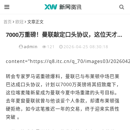
首页
欧冠
文章正文
7000万重磅！曼联敲定口头协议，这位天才中场为何让红魔痴狂？
admin
121
2026-04-25 08:30:18
content="https://q8.itc.cn/q_70/images03/20260
转会专家罗马诺重磅爆料，曼联已与布莱顿中场巴莱
巴达成口头协议，计划以7000万英镑将其招致麾下，
这位喀麦隆新星成为曼联今夏中场重建的头号目标。
去年夏窗曼联就曾与他谈妥个人条款，却遭布莱顿强
硬拒绝，如今这笔推迟一年的交易，终于迎来实质性
突破 。