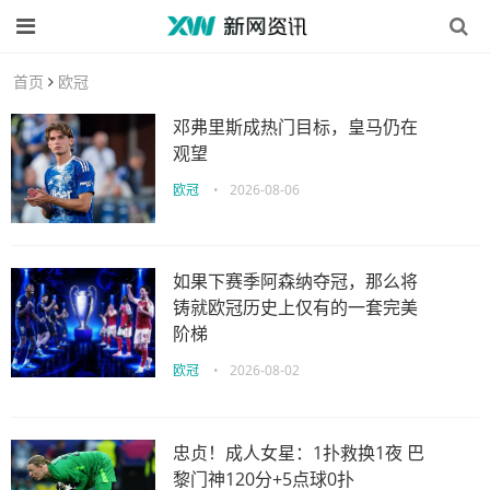
首页
欧冠
邓弗里斯成热门目标，皇马仍在
观望
欧冠
•
2026-08-06
如果下赛季阿森纳夺冠，那么将
铸就欧冠历史上仅有的一套完美
阶梯
欧冠
•
2026-08-02
忠贞！成人女星：1扑救换1夜 巴
黎门神120分+5点球0扑