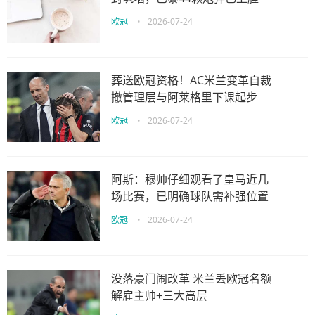
欧冠
•
2026-07-24
葬送欧冠资格！AC米兰变革自裁
撤管理层与阿莱格里下课起步
欧冠
•
2026-07-24
阿斯：穆帅仔细观看了皇马近几
场比赛，已明确球队需补强位置
欧冠
•
2026-07-24
没落豪门闹改革 米兰丢欧冠名额
解雇主帅+三大高层