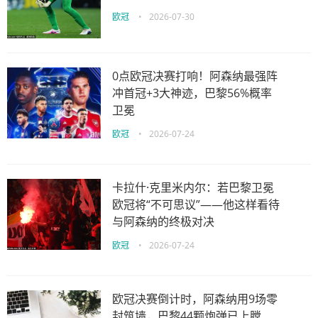
欧冠
•
2026-07-30
0点欧冠决赛打响！阿森纳最强阵
冲首冠+3大神迹，巴黎56%概率
卫冕
欧冠
•
2026-07-24
卡拉什·克里米内尔：若巴黎卫冕
欧冠将“不可思议”——他这样看待
与阿森纳的终极对决
欧冠
•
2026-07-24
欧冠决赛倒计时，阿森纳用9场零
封筑墙，巴黎44颗炮弹已上膛