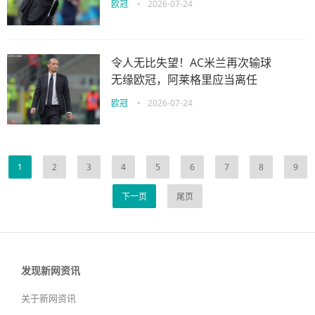
欧冠
•
2026-07-24
令人无比失望！AC米兰再次输球
无缘欧冠，阿莱格里应当离任
欧冠
•
2026-07-24
1
2
3
4
5
6
7
8
9
下一页
尾页
发现新网资讯
关于新网资讯