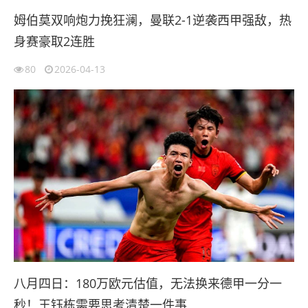
姆伯莫双响炮力挽狂澜，曼联2-1逆袭西甲强敌，热
身赛豪取2连胜
80
2026-04-13
八月四日：180万欧元估值，无法换来德甲一分一
秒！王钰栋需要思考清楚一件事