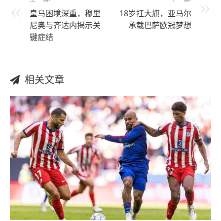
皇马困境深重，穆里
18岁扛大旗，亚马尔
尼奥与齐达内揭示关
承载巴萨欧冠梦想
键症结
相关文章