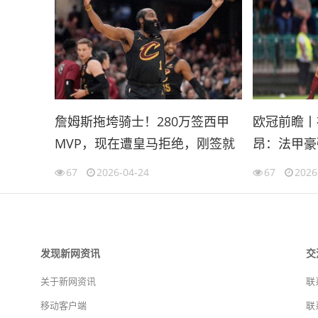
詹姆斯拖垮骑士！280万签西甲
欧冠前瞻丨
MVP，现在遭皇马拒绝，刚签就
昂：法甲豪
要裁
67
2026-04-24
67
2026
发现新网资讯
交
关于新网资讯
联系
移动客户端
联