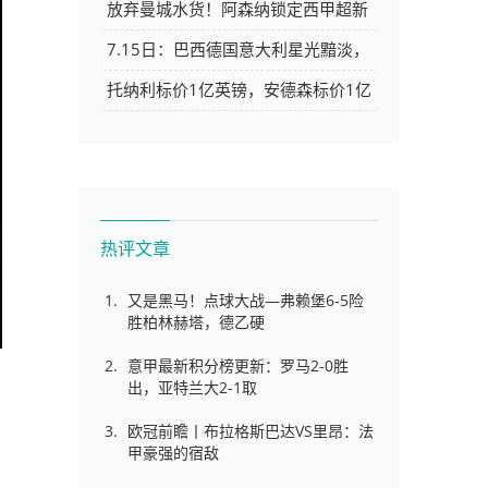
杯神纪录落幕
侠OR改学步行者？
放弃曼城水货！阿森纳锁定西甲超新
星，完美替代队内王牌
7.15日：巴西德国意大利星光黯淡，
意甲青训崛起能否逆袭翻身？
托纳利标价1亿英镑，安德森标价1亿
欧元，曼联得等曼城选完才能买
热评文章
又是黑马！点球大战—弗赖堡6-5险
胜柏林赫塔，德乙硬
意甲最新积分榜更新：罗马2-0胜
出，亚特兰大2-1取
欧冠前瞻丨布拉格斯巴达VS里昂：法
甲豪强的宿敌