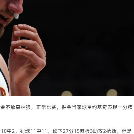
赛掘金不敌森林狼，正常比赛，掘金当家球星约基奇表现十分糟
0中2，罚球11中11，砍下27分15篮板3助攻2抢断，但是