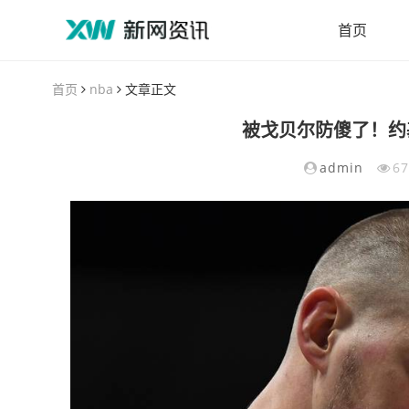
首页
首页
nba
文章正文
被戈贝尔防傻了！约基
admin
6