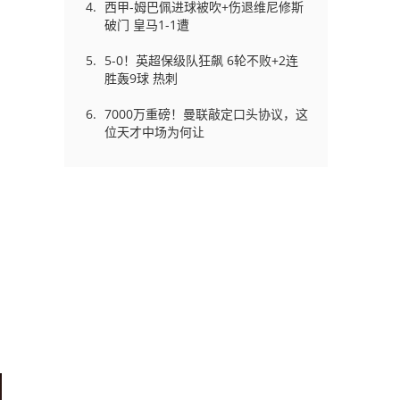
西甲-姆巴佩进球被吹+伤退维尼修斯
破门 皇马1-1遭
5-0！英超保级队狂飙 6轮不败+2连
胜轰9球 热刺
7000万重磅！曼联敲定口头协议，这
位天才中场为何让