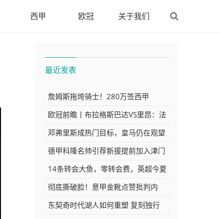
西甲
欧冠
关于我们
最近发表
詹姆斯拖垮骑士！280万签西甲
MVP，现在遭皇马拒绝，刚签就要裁
欧冠前瞻丨布拉格斯巴达VS里昂：法
甲豪强的宿敌
邓弗里斯成热门目标，皇马仍在观望
德甲科隆名帅引荐新援提前加入津门
虎，向云南玉昆首秀展现顶级水平
14条转会大鱼，零转会费，英超今夏
的免费午餐有多香？众豪门哄抢
彻底撕破脸！意甲金靴点赞批判内
容，矛头对准阿根廷主帅，国米世界
东契奇时代湖人如何重塑 复刻独行