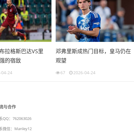
布拉格斯巴达VS里
邓弗里斯成热门目标，皇马仍在
强的宿敌
观望
-04-24
67
2026-04-24
流与合作
QQ：762063026
系微信：Manley12