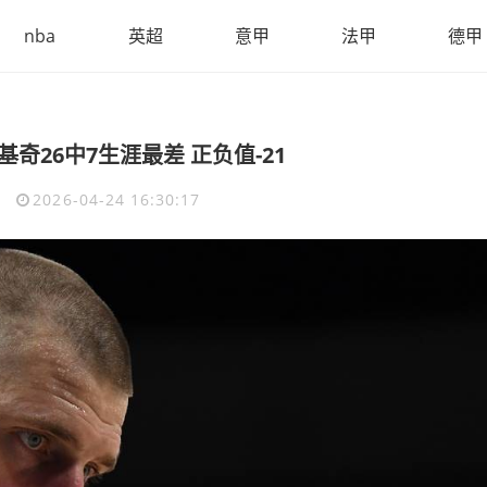
nba
英超
意甲
法甲
德甲
奇26中7生涯最差 正负值-21
7
2026-04-24 16:30:17