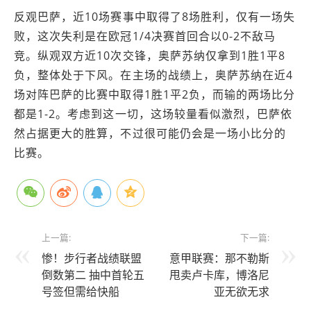
反观巴萨，近10场赛事中取得了8场胜利，仅有一场失
败，这次失利是在欧冠1/4决赛首回合以0-2不敌马
竞。纵观双方近10次交锋，奥萨苏纳仅拿到1胜1平8
负，整体处于下风。在主场的战绩上，奥萨苏纳在近4
场对阵巴萨的比赛中取得1胜1平2负，而输的两场比分
都是1-2。考虑到这一切，这场较量看似激烈，巴萨依
然占据更大的胜算，不过很可能仍会是一场小比分的
比赛。
上一篇:
下一篇:
惨！步行者战绩联盟
意甲联赛：那不勒斯
倒数第二 抽中首轮五
甩卖卢卡库，博洛尼
号签但需给快船
亚无欲无求