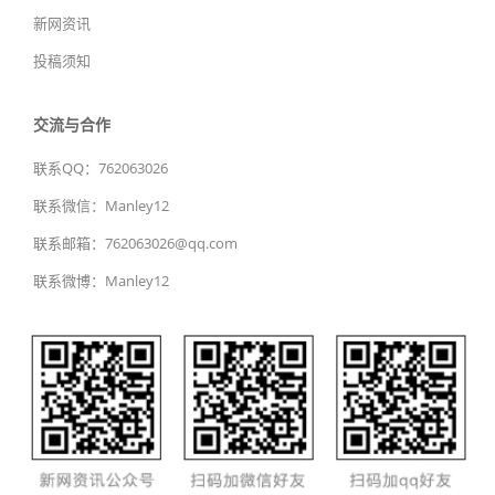
新网资讯
投稿须知
交流与合作
联系QQ：762063026
联系微信：Manley12
联系邮箱：762063026@qq.com
联系微博：Manley12