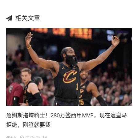
相关文章
詹姆斯拖垮骑士！280万签西甲MVP，现在遭皇马
拒绝，刚签就要裁
66
2026-05-19