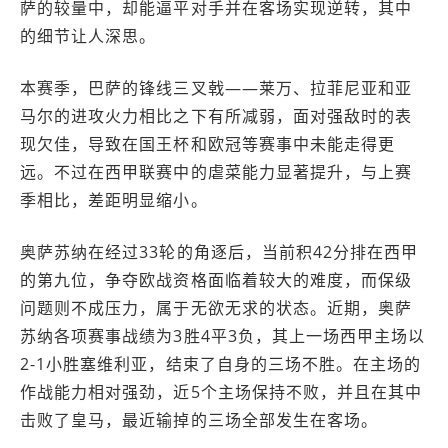
萨的较量中，却能逼平对手并在客场实现逆转，其中
的细节让人深思。
本赛季，巴萨的锋线三叉戟——莱万、拉菲尼亚和亚
马尔的进攻火力相比之下有所减弱，面对强敌时的表
现欠佳，导致在国王杯和欧冠等赛事中未能走得更
远。不过在西甲联赛中的虐菜能力显著提升，与上赛
季相比，差距明显缩小。
奥萨苏纳在经过33轮的角逐后，当前积42分排在西甲
的第九位，争夺欧战资格面临着较大的难度，而保级
问题则不成压力，属于无欲无求的状态。近期，奥萨
苏纳各项赛事战绩为3胜4平3负，其上一场西甲主场以
2-1小胜塞维利亚，结束了自身的三场不胜。在主场的
作战能力相对强劲，近5个主场保持不败，并且在其中
击败了皇马，最近输掉的三场全部发生在客场。