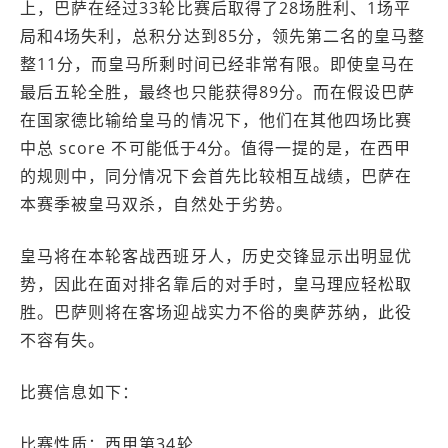
上，巴萨在经过33轮比赛后取得了28场胜利、1场平
局和4场失利，总积分达到85分，领先第二名的皇马整
整11分，而皇马所剩时间已经非常有限。即使皇马在
最后五轮全胜，最终也只能获得89分。而在假设巴萨
在国家德比输给皇马的情况下，他们在其他四场比赛
中总 score 不可能低于4分。值得一提的是，在西甲
的规则中，同分情况下会首先比较相互战绩，巴萨在
本赛季被皇马双杀，自然处于劣势。
皇马将在本轮客战西班牙人，历史交锋显示出明显优
势，因此在面对排名靠后的对手时，皇马理应轻松取
胜。巴萨则将在客场迎战实力不俗的奥萨苏纳，此役
不容有失。
比赛信息如下：
比赛性质：西甲第34轮