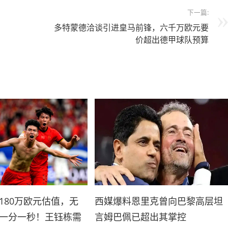
下一篇:
多特蒙德洽谈引进皇马前锋，六千万欧元要
价超出德甲球队预算
180万欧元估值，无
西媒爆料恩里克曾向巴黎高层坦
一分一秒！王钰栋需
言姆巴佩已超出其掌控