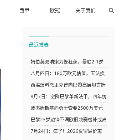
西甲
欧冠
关于我们
最近发表
姆伯莫双响炮力挽狂澜，曼联2-1逆
袭西甲强敌，热身赛豪取2连胜
八月四日：180万欧元估值，无法换
来德甲一分一秒！王钰栋需要思考清
西媒爆料恩里克曾向巴黎高层坦言姆
楚一件事
巴佩已超出其掌控
8月7日：空降巴黎革新法甲，四年统
治足坛，伊布来时为王去时成传奇
波杰姆斯基向勇士索要2500万美元
年薪 远超球队预期
巴黎23岁边锋不满欧冠决赛替补或离
队 阿森纳有意引进
7月24日：疯了！2026夏窗溢价离