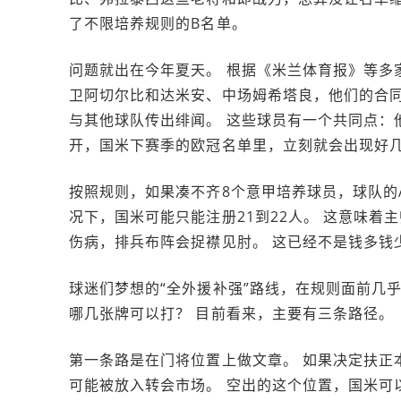
了不限培养规则的B名单。
问题就出在今年夏天。 根据《米兰体育报》等多
卫阿切尔比和达米安、中场姆希塔良，他们的合同
与其他球队传出绯闻。 这些球员有一个共同点：
开，国米下赛季的欧冠名单里，立刻就会出现好
按照规则，如果凑不齐8个意甲培养球员，球队的
况下，国米可能只能注册21到22人。 这意味
伤病，排兵布阵会捉襟见肘。 这已经不是钱多钱
球迷们梦想的“全外援补强”路线，在规则面前几
哪几张牌可以打？ 目前看来，主要有三条路径。
第一条路是在门将位置上做文章。 如果决定扶正
可能被放入转会市场。 空出的这个位置，国米可