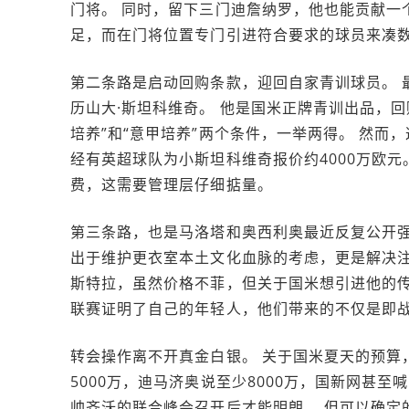
门将。 同时，留下三门迪詹纳罗，他也能贡献一
足，而在门将位置专门引进符合要求的球员来凑
第二条路是启动回购条款，迎回自家青训球员。 
历山大·斯坦科维奇。 他是国米正牌青训出品，回
培养”和“意甲培养”两个条件，一举两得。 然而
经有英超球队为小斯坦科维奇报价约4000万欧
费，这需要管理层仔细掂量。
第三条路，也是马洛塔和奥西利奥最近反复公开强
出于维护更衣室本土文化血脉的考虑，更是解决注
斯特拉，虽然价格不菲，但关于国米想引进他的传
联赛证明了自己的年轻人，他们带来的不仅是即战
转会操作离不开真金白银。 关于国米夏天的预算，
5000万，迪马济奥说至少8000万，国新网甚至
帅齐沃的联合峰会召开后才能明朗。 但可以确定