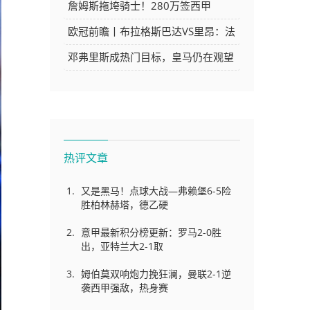
谱，多笔交易虚高过半，意甲豪门集
詹姆斯拖垮骑士！280万签西甲
体踩坑，国米成清流
MVP，现在遭皇马拒绝，刚签就要裁
欧冠前瞻丨布拉格斯巴达VS里昂：法
甲豪强的宿敌
邓弗里斯成热门目标，皇马仍在观望
热评文章
又是黑马！点球大战—弗赖堡6-5险
胜柏林赫塔，德乙硬
意甲最新积分榜更新：罗马2-0胜
出，亚特兰大2-1取
姆伯莫双响炮力挽狂澜，曼联2-1逆
袭西甲强敌，热身赛