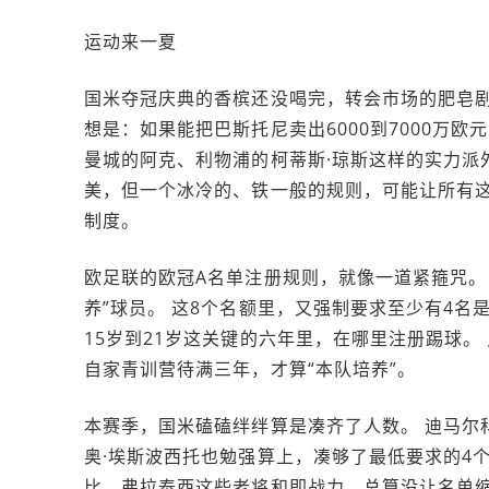
运动来一夏
国米夺冠庆典的香槟还没喝完，转会市场的肥皂剧
想是：如果能把巴斯托尼卖出6000到7000万
曼城的阿克、利物浦的柯蒂斯·琼斯这样的实力派
美，但一个冰冷的、铁一般的规则，可能让所有这类
制度。
欧足联的欧冠A名单注册规则，就像一道紧箍咒。 
养”球员。 这8个名额里，又强制要求至少有4名是
15岁到21岁这关键的六年里，在哪里注册踢球。
自家青训营待满三年，才算“本队培养”。
本赛季，国米磕磕绊绊算是凑齐了人数。 迪马尔
奥·埃斯波西托也勉强算上，凑够了最低要求的4
比、弗拉泰西这些老将和即战力，总算没让名单缩