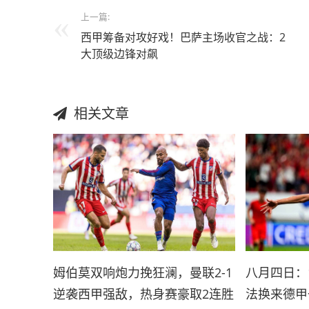
上一篇:
西甲筹备对攻好戏！巴萨主场收官之战：2
大顶级边锋对飙
相关文章
姆伯莫双响炮力挽狂澜，曼联2-1
八月四日：
逆袭西甲强敌，热身赛豪取2连胜
法换来德甲