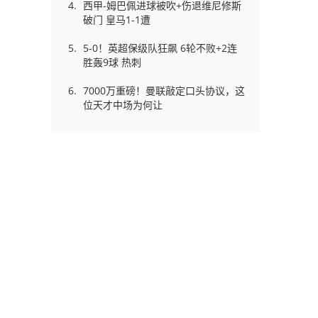
西甲-姆巴佩进球被吹+伤退维尼修斯
破门 皇马1-1遭
5-0！英超保级队狂飙 6轮不败+2连
胜轰9球 热刺
7000万重磅！曼联敲定口头协议，这
位天才中场为何让
皮
进