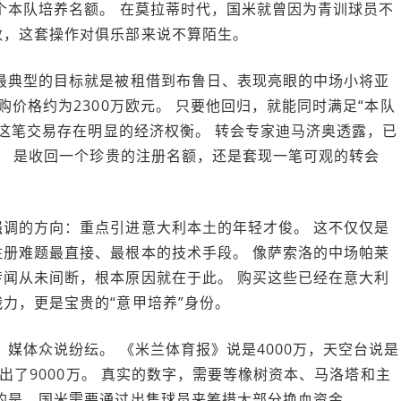
个本队培养名额。 在莫拉蒂时代，国米就曾因为青训球员不
数，这套操作对俱乐部来说不算陌生。
最典型的目标就是被租借到布鲁日、表现亮眼的中场小将亚
购价格约为2300万欧元。 只要他回归，就能同时满足“本队
，这笔交易存在明显的经济权衡。 转会专家迪马济奥透露，已
元。 是收回一个珍贵的注册名额，还是套现一笔可观的转会
调的方向：重点引进意大利本土的年轻才俊。 这不仅仅是
册难题最直接、最根本的技术手段。 像萨索洛的中场帕莱
闻从未间断，根本原因就在于此。 购买这些已经在意大利
力，更是宝贵的“意甲培养”身份。
媒体众说纷纭。 《米兰体育报》说是4000万，天空台说是
喊出了9000万。 真实的数字，需要等橡树资本、马洛塔和主
的是，国米需要通过出售球员来筹措大部分换血资金。