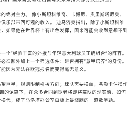
的绝对主力。 像小斯坦科维奇、卡博尼、奥里斯塔尼奥、
俱乐部带回可观的收入。 迪马济奥指出，除了小斯坦科维
注，如果他在世界杯上有出色发挥，国米可能会收到意想不到
一个“经验丰富的外援与年轻意大利球员正确组合”的阵容。
必须额外加上一个筛选条件：是否拥有“意甲培养”的身份。
可能因为无法在欧冠报名而变得毫无意义。
渴望巨星，规则限制引援方向；球队需要换血，名额卡住操作
家青训的诱惑下，在众多合同到期老将即将离队的现实前，如何
新换代，成了马洛塔办公室白板上最烧脑的一道数学题。