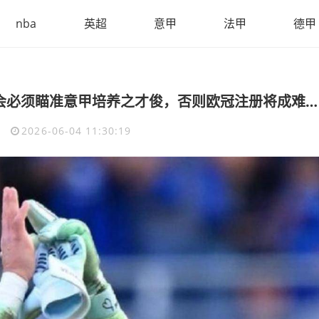
nba
英超
意甲
法甲
德甲
不是不买外援，是真不敢买！国米夏季转会必须瞄准意甲培养之才俊，否则欧冠注册将成难题？
8
2026-06-04 11:30:19