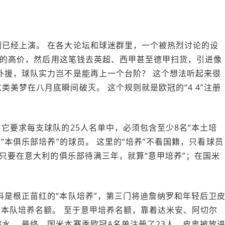
已经上演。 在各大论坛和球迷群里，一个被热烈讨论的设
欧元的高价，然后用这笔钱去英超、西甲甚至德甲扫货，引进像
外援，球队实力岂不是能再上一个台阶？ 这个想法听起来很
美梦在八月底瞬间破灭。 这个规则就是欧冠的“4 4”注册
它要求每支球队的25人名单中，必须包含至少8名“本土培
“本俱乐部培养”的球员。 这里的“培养”不看国籍，只看球员
 只要在意大利的俱乐部待满三年，就算“意甲培养”；在国米
科是根正苗红的“本队培养”，第三门将迪詹纳罗和年轻后卫
个本队培养名额。 至于意甲培养名额，靠着达米安、阿切尔
水。 最终，国米本赛季欧冠A名单注册了23人，皮奥被放