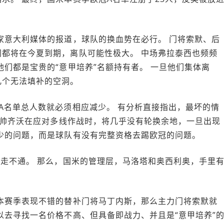
家意大利媒体的报道，球队的换血势在必行。 门将索默、后
都将在今夏到期，离队可能性极大。 中场弗拉泰西也频频
他们都是宝贵的“意甲培养”名额持有者。 一旦他们集体离
几个无法填补的空洞。
A名单总人数就必须相应减少。 有分析直接指出，最坏的情
着主帅齐沃在应对多线作战时，将几乎没有轮换余地，一旦出现
少的问题，而是球队有没有完整资格去踢欧冠的问题。
乎走不通。 那么，国米的管理层，马洛塔和奥西利奥，手里
本赛季表现不错的替补门将马丁内斯，那么主力门将索默就
以去寻找一名价格不高、但具备即战力、并且是“意甲培养”